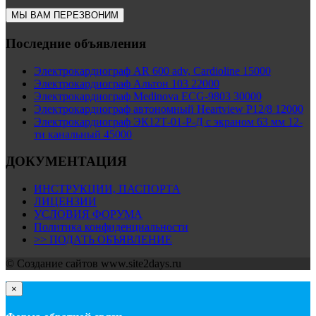
МЫ ВАМ ПЕРЕЗВОНИМ
Последние объявления
Электрокардиограф AR 600 adv, Cardioline 15000
Электрокардиограф Альтон 103 22000
Электрокардиограф Medinova ECG-9803 30000
Электрокардиограф автономный Heartview P12/8 12000
Электрокардиограф ЭК12Т-01-Р-Д с экраном 63 мм 12-
ти канальный 45000
ДОКУМЕНТАЦИЯ
ИНСТРУКЦИИ, ПАСПОРТА
ЛИЦЕНЗИИ
УСЛОВИЯ ФОРУМА
Политика конфиденциальности
>> ПОДАТЬ ОБЪЯВЛЕНИЕ
© Cоздание сайтов www.site2days.ru
×