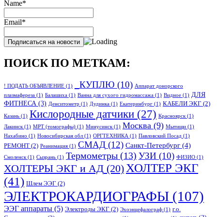
Name*
Email*
ПОИСК ПО МЕТКАМ:
_КУПЛЮ
(10)
! ПОДАТЬ ОБЪЯВЛЕНИЕ
(1)
Аппарат донорского
ДЛЯ
плазмафереза
(1)
Балашиха
(1)
Ванна для сухого гидромассажа
(1)
Видное
(1)
ФИТНЕСА
(3)
КАБЕЛИ ЭКГ
(2)
Денситометр
(1)
Дудинка
(1)
Екатеринбург
(1)
Кислородные датчики
(27)
Казань
(1)
Красноярск
(1)
Москва
(9)
Лакинск
(1)
МРТ (томографы)
(1)
Минусинск
(1)
Мытищи
(1)
Нахабино
(1)
Новосибирская обл
(1)
ОРГТЕХНИКА
(1)
Павловский Посад
(1)
СМАД
(12)
Санкт-Петербург
(4)
РЕМОНТ
(2)
Реанимация
(1)
Термометры
(13)
УЗИ
(10)
Смоленск
(1)
Сызрань
(1)
ФИЗИО
(1)
ХОЛТЕР ЭКГ
ХОЛТЕРЫ ЭКГ и АД
(20)
(41)
Шлем ЭЭГ
(2)
ЭЛЕКТРОКАРДИОГРАФЫ
(107)
ЭЭГ аппараты
(5)
Электроды ЭКГ
(2)
г.о.
Эхоэнцефалограф
(1)