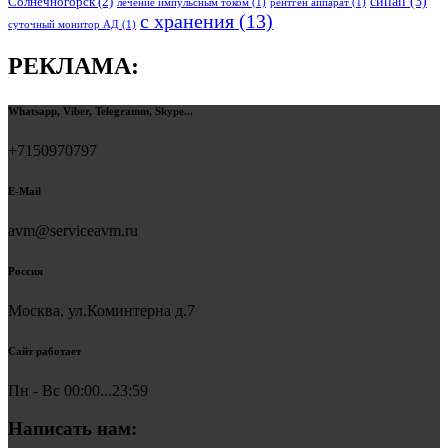
сипап
(3)
Солнечногорск
(2)
лечение импульсным током
(1)
рентген аппарат
(1)
с хранения
(13)
суточный монитор АД
(1)
РЕКЛАМА:
Whatsapp, Viber, Telegramm, Skype...
+7150970797
E-Mail
avm@serviceavm.ru
Россия
Москва, ул.Коминтерна д.7
Сайт работает
Пн - Вс 00:00...23:59
Написать нам: