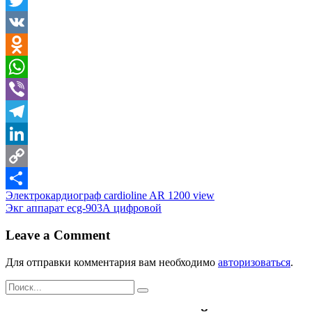
Twitter
VK
Odnoklassniki
WhatsApp
Viber
Telegram
LinkedIn
Copy
Навигация
Электрокардиограф cardioline AR 1200 view
Link
Отправить
Экг аппарат еcg-903А цифровой
по
записям
Leave a Comment
Для отправки комментария вам необходимо
авторизоваться
.