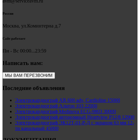
avm@serviceavm.ru
Россия
Москва, ул.Коминтерна д.7
Сайт работает
Пн - Вс 00:00...23:59
Написать нам:
МЫ ВАМ ПЕРЕЗВОНИМ
Последние объявления
Электрокардиограф AR 600 adv, Cardioline 15000
Электрокардиограф Альтон 103 22000
Электрокардиограф Medinova ECG-9803 30000
Электрокардиограф автономный Heartview P12/8 12000
Электрокардиограф ЭК12Т-01-Р-Д с экраном 63 мм 12-
ти канальный 45000