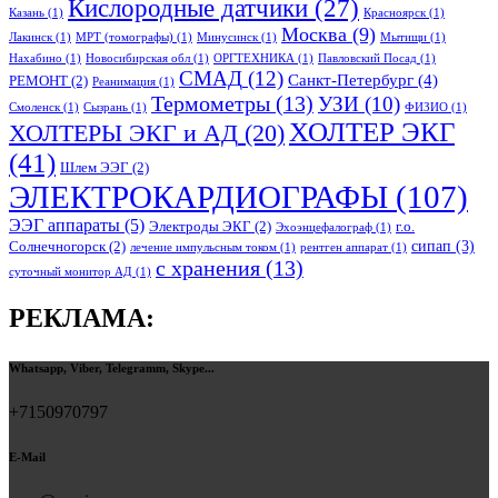
Кислородные датчики
(27)
Казань
(1)
Красноярск
(1)
Москва
(9)
Лакинск
(1)
МРТ (томографы)
(1)
Минусинск
(1)
Мытищи
(1)
Нахабино
(1)
Новосибирская обл
(1)
ОРГТЕХНИКА
(1)
Павловский Посад
(1)
СМАД
(12)
Санкт-Петербург
(4)
РЕМОНТ
(2)
Реанимация
(1)
Термометры
(13)
УЗИ
(10)
Смоленск
(1)
Сызрань
(1)
ФИЗИО
(1)
ХОЛТЕР ЭКГ
ХОЛТЕРЫ ЭКГ и АД
(20)
(41)
Шлем ЭЭГ
(2)
ЭЛЕКТРОКАРДИОГРАФЫ
(107)
ЭЭГ аппараты
(5)
Электроды ЭКГ
(2)
г.о.
Эхоэнцефалограф
(1)
сипап
(3)
Солнечногорск
(2)
лечение импульсным током
(1)
рентген аппарат
(1)
с хранения
(13)
суточный монитор АД
(1)
РЕКЛАМА:
Whatsapp, Viber, Telegramm, Skype...
+7150970797
E-Mail