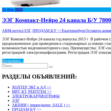
10
Янв
2025
ЭЭГ Компакт-Нейро 24 канала Б/У 7800
АВM-service
ЭЭГ
,
ПРОДАМ Б/У >>
Екатеринбург
Оставить ком
ЭЭГ Компакт-Нейро 24 канала год выпуска 2015 г В рабочем с
предназначенное для проведения в стационарных условиях ст
возможностью видеомониторинга сна). Преимущества: ЭЭГ-сис
регистрацией электроэнцефалограмм. Регистрация ЭЭГ-показ
Подробнее...
РАЗДЕЛЫ ОБЪЯВЛЕНИЙ:
ХОЛТЕР ЭКГ и АД >>
МРТ, КТ, РЕНТГЕН >>
ЭЛЕКТРОКАРДИОГРАФЫ
ЭЭГ
АКЦИИ ( ликвидации, SALE ) >>
ПРОДАМ Б/У >>