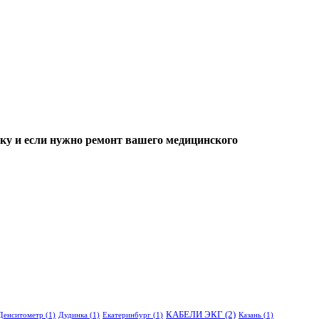
ку и если нужно ремонт вашего медицинского
КАБЕЛИ ЭКГ
(2)
Денситометр
(1)
Дудинка
(1)
Екатеринбург
(1)
Казань
(1)