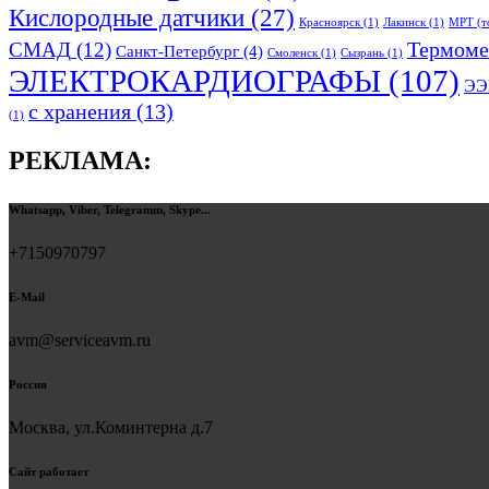
Кислородные датчики
(27)
Красноярск
(1)
Лакинск
(1)
МРТ (т
Термоме
СМАД
(12)
Санкт-Петербург
(4)
Смоленск
(1)
Сызрань
(1)
ЭЛЕКТРОКАРДИОГРАФЫ
(107)
ЭЭ
с хранения
(13)
(1)
РЕКЛАМА:
Whatsapp, Viber, Telegramm, Skype...
+7150970797
E-Mail
avm@serviceavm.ru
Россия
Москва, ул.Коминтерна д.7
Сайт работает