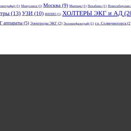
Москва
(9)
омографы)
(1)
Минусинск
(1)
Мытищи
(1)
Нахабино
(1)
Новосибирская 
ХОЛТЕРЫ ЭКГ и АД
(2
тры
(13)
УЗИ
(10)
ФИЗИО
(1)
Г аппараты
(5)
Электроды ЭКГ
(2)
г.о. Солнечногорск
(2
Эхоэнцефалограф
(1)