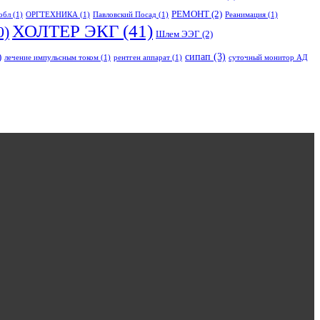
РЕМОНТ
(2)
обл
(1)
ОРГТЕХНИКА
(1)
Павловский Посад
(1)
Реанимация
(1)
ХОЛТЕР ЭКГ
(41)
0)
Шлем ЭЭГ
(2)
сипап
(3)
)
лечение импульсным током
(1)
рентген аппарат
(1)
суточный монитор АД