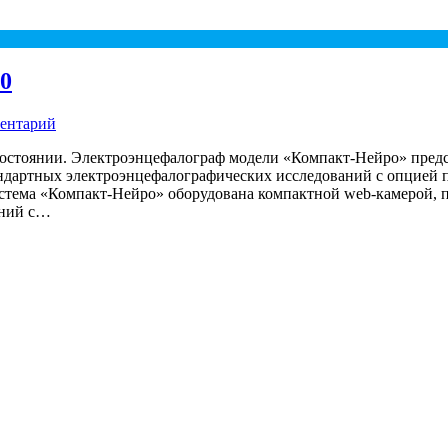
0
ментарий
остоянии. Электроэнцефалограф модели «Компакт-Нейро» предст
андартных электроэнцефалографических исследований с опцией 
тема «Компакт-Нейро» оборудована компактной web-камерой, п
аний с…