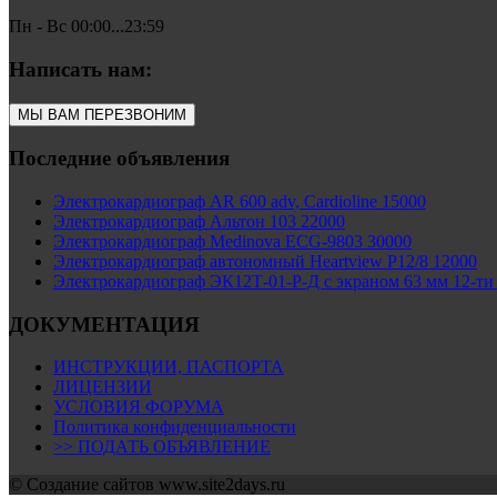
Пн - Вс 00:00...23:59
Написать нам:
МЫ ВАМ ПЕРЕЗВОНИМ
Последние объявления
Электрокардиограф AR 600 adv, Cardioline 15000
Электрокардиограф Альтон 103 22000
Электрокардиограф Medinova ECG-9803 30000
Электрокардиограф автономный Heartview P12/8 12000
Электрокардиограф ЭК12Т-01-Р-Д с экраном 63 мм 12-ти
ДОКУМЕНТАЦИЯ
ИНСТРУКЦИИ, ПАСПОРТА
ЛИЦЕНЗИИ
УСЛОВИЯ ФОРУМА
Политика конфиденциальности
>> ПОДАТЬ ОБЪЯВЛЕНИЕ
© Cоздание сайтов www.site2days.ru