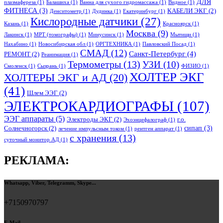
ДЛЯ
плазмафереза
(1)
Балашиха
(1)
Ванна для сухого гидромассажа
(1)
Видное
(1)
ФИТНЕСА
(3)
КАБЕЛИ ЭКГ
(2)
Денситометр
(1)
Дудинка
(1)
Екатеринбург
(1)
Кислородные датчики
(27)
Казань
(1)
Красноярск
(1)
Москва
(9)
Лакинск
(1)
МРТ (томографы)
(1)
Минусинск
(1)
Мытищи
(1)
Нахабино
(1)
Новосибирская обл
(1)
ОРГТЕХНИКА
(1)
Павловский Посад
(1)
СМАД
(12)
Санкт-Петербург
(4)
РЕМОНТ
(2)
Реанимация
(1)
Термометры
(13)
УЗИ
(10)
Смоленск
(1)
Сызрань
(1)
ФИЗИО
(1)
ХОЛТЕР ЭКГ
ХОЛТЕРЫ ЭКГ и АД
(20)
(41)
Шлем ЭЭГ
(2)
ЭЛЕКТРОКАРДИОГРАФЫ
(107)
ЭЭГ аппараты
(5)
Электроды ЭКГ
(2)
г.о.
Эхоэнцефалограф
(1)
сипап
(3)
Солнечногорск
(2)
лечение импульсным током
(1)
рентген аппарат
(1)
с хранения
(13)
суточный монитор АД
(1)
РЕКЛАМА:
Whatsapp, Viber, Telegramm, Skype...
+7150970797
E-Mail