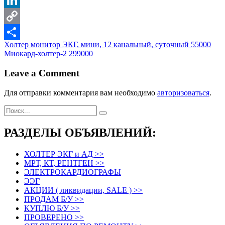
LinkedIn
Copy
Навигация
Холтер монитор ЭКГ, мини, 12 канальный, суточный 55000
Link
Отправить
Миокард-холтер-2 299000
по
записям
Leave a Comment
Для отправки комментария вам необходимо
авторизоваться
.
РАЗДЕЛЫ ОБЪЯВЛЕНИЙ:
ХОЛТЕР ЭКГ и АД >>
МРТ, КТ, РЕНТГЕН >>
ЭЛЕКТРОКАРДИОГРАФЫ
ЭЭГ
АКЦИИ ( ликвидации, SALE ) >>
ПРОДАМ Б/У >>
КУПЛЮ Б/У >>
ПРОВЕРЕНО >>