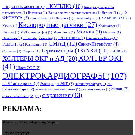
_КУПЛЮ
(10)
! ПОДАТЬ ОБЪЯВЛЕНИЕ
(1)
Аппарат донорского
ДЛЯ
плазмафереза
(1)
Балашиха
(1)
Ванна для сухого гидромассажа
(1)
Видное
(1)
ФИТНЕСА
(3)
КАБЕЛИ ЭКГ
(2)
Денситометр
(1)
Дудинка
(1)
Екатеринбург
(1)
Кислородные датчики
(27)
Казань
(1)
Красноярск
(1)
Москва
(9)
Лакинск
(1)
МРТ (томографы)
(1)
Минусинск
(1)
Мытищи
(1)
Нахабино
(1)
Новосибирская обл
(1)
ОРГТЕХНИКА
(1)
Павловский Посад
(1)
СМАД
(12)
Санкт-Петербург
(4)
РЕМОНТ
(2)
Реанимация
(1)
Термометры
(13)
УЗИ
(10)
Смоленск
(1)
Сызрань
(1)
ФИЗИО
(1)
ХОЛТЕР ЭКГ
ХОЛТЕРЫ ЭКГ и АД
(20)
(41)
Шлем ЭЭГ
(2)
ЭЛЕКТРОКАРДИОГРАФЫ
(107)
ЭЭГ аппараты
(5)
Электроды ЭКГ
(2)
г.о.
Эхоэнцефалограф
(1)
сипап
(3)
Солнечногорск
(2)
лечение импульсным током
(1)
рентген аппарат
(1)
с хранения
(13)
суточный монитор АД
(1)
РЕКЛАМА:
Whatsapp, Viber, Telegramm, Skype...
+7150970797