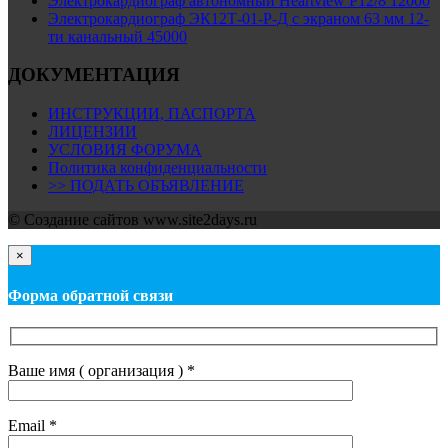
Электрокардиограф автономный Heartview P12/8 12000
Электрокардиограф ЭК12Т-01-Р-Д с экраном 63 мм 12-
ти канальный 45000
ДОКУМЕНТАЦИЯ
ИНСТРУКЦИИ, ПАСПОРТА
ЛИЦЕНЗИИ
УСЛОВИЯ ФОРУМА
Политика конфиденциальности
>> ПОДАТЬ ОБЪЯВЛЕНИЕ
© Cоздание сайтов www.site2days.ru
×
Форма обратной связи
Ваше имя ( организация ) *
Email *