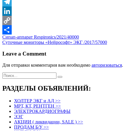
Viber
Telegram
LinkedIn
Copy
Навигация
Сипап-аппарат Respironics/2021/40000
Link
Отправить
Суточные мониторы «Нейрософт» ЭКГ /2017/57000
по
записям
Leave a Comment
Для отправки комментария вам необходимо
авторизоваться
.
РАЗДЕЛЫ ОБЪЯВЛЕНИЙ:
ХОЛТЕР ЭКГ и АД >>
МРТ, КТ, РЕНТГЕН >>
ЭЛЕКТРОКАРДИОГРАФЫ
ЭЭГ
АКЦИИ ( ликвидации, SALE ) >>
ПРОДАМ Б/У >>