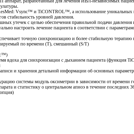
П аппарат, разработанный для лечения ИВЛ-независимых пацие
кулатуры.
esMed: Vsync™ и TiCONTROL™, а использование уникальных ни
ов стабильность уровней давления.
шных утечек с целью обеспечения правильной подачи давления 
уально настроить лечение пациента в соответствии с параметра
еспечивает точную синхронизацию и более стабильную терапию 
лируемый по времени (Т), смешанный (S/T)
nc™)
ремя вдоха для синхронизации с дыханием пациента (функция
й
аписи и хранения детальной информации об основных параметра
урацию системы модуль оксиметрии в зависимости от времени г
арата и статистику о центральном апноэ в течение последних 3
(опция)