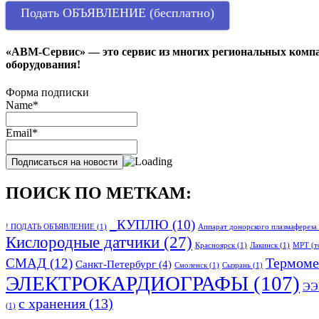
Подать ОБЪЯВЛЕНИЕ (бесплатно)
«АВМ-Сервис» — это сервис из многих региональных компа
оборудования!
Форма подписки
Name*
Email*
ПОИСК ПО МЕТКАМ:
_КУПЛЮ
(10)
! ПОДАТЬ ОБЪЯВЛЕНИЕ
(1)
Аппарат донорского плазмафереза
Кислородные датчики
(27)
Красноярск
(1)
Лакинск
(1)
МРТ (т
Термоме
СМАД
(12)
Санкт-Петербург
(4)
Смоленск
(1)
Сызрань
(1)
ЭЛЕКТРОКАРДИОГРАФЫ
(107)
ЭЭ
с хранения
(13)
(1)