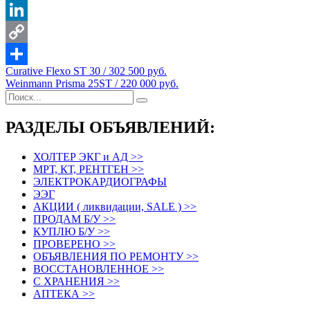
Telegram
LinkedIn
Copy
Навигация
Curative Flexo ST 30 / 302 500 руб.
Link
Отправить
Weinmann Prisma 25ST / 220 000 руб.
по
записям
РАЗДЕЛЫ ОБЪЯВЛЕНИЙ:
ХОЛТЕР ЭКГ и АД >>
МРТ, КТ, РЕНТГЕН >>
ЭЛЕКТРОКАРДИОГРАФЫ
ЭЭГ
АКЦИИ ( ликвидации, SALE ) >>
ПРОДАМ Б/У >>
КУПЛЮ Б/У >>
ПРОВЕРЕНО >>
ОБЪЯВЛЕНИЯ ПО РЕМОНТУ >>
ВОССТАНОВЛЕННОЕ >>
С ХРАНЕНИЯ >>
АПТЕКА >>