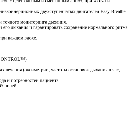
нтов с центральным и смешанным апноэ, при ХОБЛ и
зкоинерционных двухступенчатых двигателей Easy-Breathe
и точного мониторинга дыхания.
ми его дыхания и гарантировать сохранение нормального ритма
при каждом вдохе.
 TiCONTROL™)
х лечения (оксиметрии, частоты остановок дыхания в час,
ода и потребностей пациента
65 ночей