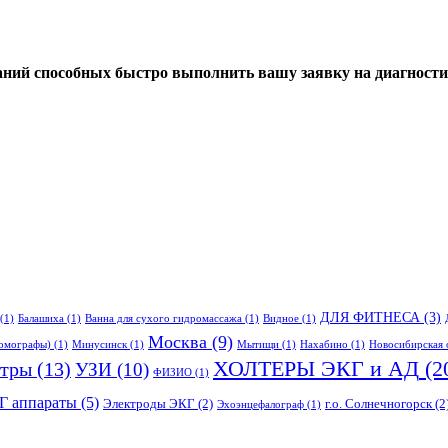
ний способных быстро выполнить вашу заявку на диагности
ДЛЯ ФИТНЕСА
(3)
(1)
Балашиха
(1)
Ванна для сухого гидромассажа
(1)
Видное
(1)
Москва
(9)
омографы)
(1)
Минусинск
(1)
Мытищи
(1)
Нахабино
(1)
Новосибирская 
ХОЛТЕРЫ ЭКГ и АД
(2
тры
(13)
УЗИ
(10)
ФИЗИО
(1)
Г аппараты
(5)
Электроды ЭКГ
(2)
г.о. Солнечногорск
(2
Эхоэнцефалограф
(1)