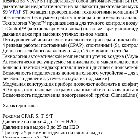
ResMed S9 VPAP ST представляет собой автоматический БиПА
дыхательной недостаточности из-за слабости дыхательной мус
S9
VPAP
ST оснащен проверенными технологиями компании R
обеспечивает бесшумную работу прибора и не имеющую аналог
Технология Vsync™ предназначена для точного контроля возду
TiControl™ (контроль времени вдоха) позволяет врачу индивид
дыхания даже при высоких утечках из-под маски.
Пятиуровневый анализ чувствительности триггера и цикла об
4 режима работы: постоянный (CPAP), спонтанный (S), контро
Диапазон лечебного давления от 4 до 25 см водного столба
Технология автоматической компенсации утечек воздуха (Vsy
Автоматически регулируемое минимальное и максимальное в
Большой цветной жидкокристаллический дисплей с подсветко
Возможность подключения дополнительного устройства – для з
лечебного давления, утечек воздуха из-под маски)
Модульная конструкция прибора позволяет добавлять в конфиг
SD карта, позволяющая сохранять данные об использовании апп
Возможность подключения подогреваемой трубки ClimateLine 
Характеристика:
Режимы CPAP, S, T, S/T
Давление на вдохе 4 до 25 см H2O
Давление на выдохе 3 до 25 см H2O
Триггеры 5 режимов отдельно на вдох и выдох