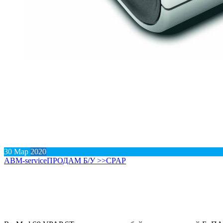
30
Мар
2020
АВM-service
ПРОДАМ Б/У >>
CPAP