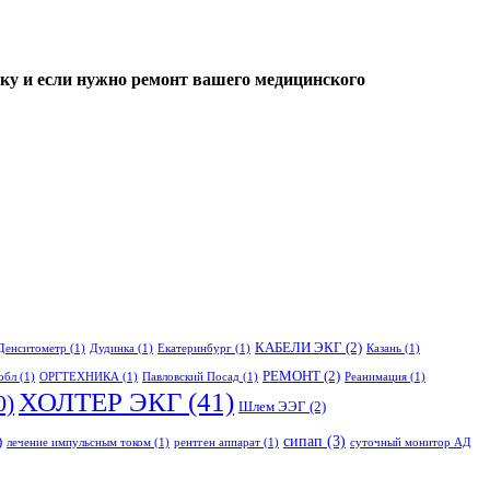
ку и если нужно ремонт вашего медицинского
КАБЕЛИ ЭКГ
(2)
Денситометр
(1)
Дудинка
(1)
Екатеринбург
(1)
Казань
(1)
РЕМОНТ
(2)
обл
(1)
ОРГТЕХНИКА
(1)
Павловский Посад
(1)
Реанимация
(1)
ХОЛТЕР ЭКГ
(41)
0)
Шлем ЭЭГ
(2)
сипап
(3)
)
лечение импульсным током
(1)
рентген аппарат
(1)
суточный монитор АД