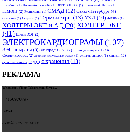
Нахабино
(1)
Новосибирская обл
(1)
ОРГТЕХНИКА
(1)
Павловский Посад
(1)
СМАД
(12)
Санкт-Петербург
(4)
РЕМОНТ
(2)
Реанимация
(1)
Термометры
(13)
УЗИ
(10)
Смоленск
(1)
Сызрань
(1)
ФИЗИО
(1)
ХОЛТЕР ЭКГ
ХОЛТЕРЫ ЭКГ и АД
(20)
(41)
Шлем ЭЭГ
(2)
ЭЛЕКТРОКАРДИОГРАФЫ
(107)
ЭЭГ аппараты
(5)
Электроды ЭКГ
(2)
г.о.
Эхоэнцефалограф
(1)
сипап
(3)
Солнечногорск
(2)
лечение импульсным током
(1)
рентген аппарат
(1)
с хранения
(13)
суточный монитор АД
(1)
РЕКЛАМА:
Whatsapp, Viber, Telegramm, Skype...
+7150970797
E-Mail
avm@serviceavm.ru