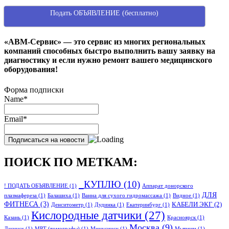
Подать ОБЪЯВЛЕНИЕ (бесплатно)
«АВМ-Сервис» — это сервис из многих региональных
компаний способных быстро выполнить вашу заявку на
диагностику и если нужно ремонт вашего медицинского
оборудования!
Форма подписки
Name*
Email*
ПОИСК ПО МЕТКАМ:
_КУПЛЮ
(10)
! ПОДАТЬ ОБЪЯВЛЕНИЕ
(1)
Аппарат донорского
ДЛЯ
плазмафереза
(1)
Балашиха
(1)
Ванна для сухого гидромассажа
(1)
Видное
(1)
ФИТНЕСА
(3)
КАБЕЛИ ЭКГ
(2)
Денситометр
(1)
Дудинка
(1)
Екатеринбург
(1)
Кислородные датчики
(27)
Казань
(1)
Красноярск
(1)
Москва
(9)
Лакинск
(1)
МРТ (томографы)
(1)
Минусинск
(1)
Мытищи
(1)