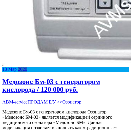
13
Мар
2020
Медозонс Бм-03 с генератором
кислорода / 120 000 руб.
АВM-service
ПРОДАМ Б/У >>
Озонатор
Медозонс Бм-03 с генератором кислорода Озонатор
«Медозонс БМ-03» является модификацией серийного
медицинского озонатора «Медозонс БМ». Данная
модификация позволяет выполнять как «традиционные»