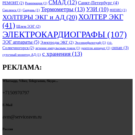
СМАД
(12)
Санкт-Петербург
(4)
РЕМОНТ
(2)
Реанимация
(1)
Термометры
(13)
УЗИ
(10)
Смоленск
(1)
Сызрань
(1)
ФИЗИО
(1)
ХОЛТЕР ЭКГ
ХОЛТЕРЫ ЭКГ и АД
(20)
(41)
Шлем ЭЭГ
(2)
ЭЛЕКТРОКАРДИОГРАФЫ
(107)
ЭЭГ аппараты
(5)
Электроды ЭКГ
(2)
г.о.
Эхоэнцефалограф
(1)
сипап
(3)
Солнечногорск
(2)
лечение импульсным током
(1)
рентген аппарат
(1)
с хранения
(13)
суточный монитор АД
(1)
РЕКЛАМА:
Whatsapp, Viber, Telegramm, Skype...
+7150970797
E-Mail
avm@serviceavm.ru
Россия