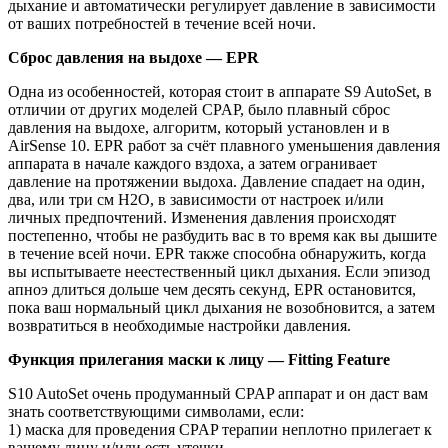
дыхание и автоматически регулирует давление в зависимости
от ваших потребностей в течение всей ночи.
Сброс давления на выдохе — EPR
Одна из особенностей, которая стоит в аппарате S9 AutoSet, в
отличии от других моделей CPAP, было плавный сброс
давления на выдохе, алгоритм, который установлен и в
AirSense 10. EPR работ за счёт плавного уменьшения давления
аппарата в начале каждого вздоха, а затем огранивает
давление на протяжении выдоха. Давление спадает на один,
два, или три см H2O, в зависимости от настроек и/или
личных предпочтений. Изменения давления происходят
постепенно, чтобы не разбудить вас в то время как вы дышите
в течение всей ночи. EPR также способна обнаружить, когда
вы испытываете неестественный цикл дыхания. Если эпизод
апноэ длиться дольше чем десять секунд, EPR остановится,
пока ваш нормальный цикл дыхания не возобновится, а затем
возвратиться в необходимые настройки давления.
Функция прилегания маски к лицу — Fitting Feature
S10 AutoSet очень продуманный CPAP аппарат и он даст вам
знать соответствующими символами, если:
1) маска для проведения CPAP терапии неплотно прилегает к
вашему лицу и/или есть утечки.