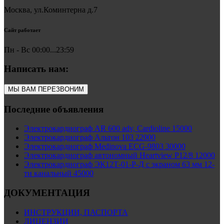
Москва, ул.Коминтерна д.7
Сайт работает
Пн - Вс 00:00...23:59
Написать нам:
МЫ ВАМ ПЕРЕЗВОНИМ
Последние объявления
Электрокардиограф AR 600 adv, Cardioline 15000
Электрокардиограф Альтон 103 22000
Электрокардиограф Medinova ECG-9803 30000
Электрокардиограф автономный Heartview P12/8 12000
Электрокардиограф ЭК12Т-01-Р-Д с экраном 63 мм 12-
ти канальный 45000
ДОКУМЕНТАЦИЯ
ИНСТРУКЦИИ, ПАСПОРТА
ЛИЦЕНЗИИ