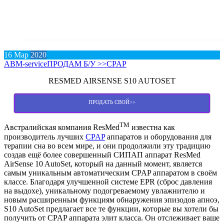
16
Мар
2020
АВM-service
ПРОДАМ Б/У >>
CPAP
RESMED AIRSENSE S10 AUTOSET
ПРОДАТЬ СВОЙ>>
TM
Австралийская компания ResMed
известна как
производитель лучших
CPAP
аппаратов и оборудования для
терапии сна во всем мире, и они продолжили эту традицию
создав ещё более совершенный СИПАП аппарат ResMed
AirSense 10 AutoSet, который на данный момент, является
самым уникальным автоматическим CPAP аппаратом в своём
классе. Благодаря улучшенной системе EPR (сброс давления
на выдохе), уникальному подогреваемому увлажнителю и
новым расширенным функциям обнаружения эпизодов апноэ,
S10 AutoSet предлагает все те функции, которые вы хотели бы
получить от CPAP аппарата элит класса. Он отслеживает ваше