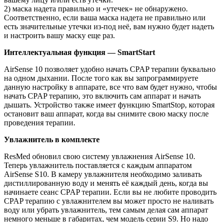
2) маска надета правильно и «утечек» не обнаружено.
Соответственно, если ваша маска надета не правильно или
есть значительные утечки из-под неё, вам нужно будет надеть
и настроить вашу маску еще раз.
Интеллектуальная функция — SmartStart
AirSense 10 позволяет удобно начать CPAP терапии буквально
на одном дыхании. После того как вы запрограммируете
данную настройку в аппарате, все что вам будет нужно, чтобы
начать CPAP терапию, это включить сам аппарат и начать
дышать. Устройство также имеет функцию SmartStop, которая
остановит ваш аппарат, когда вы снимите свою маску после
проведения терапии.
Увлажнитель в комплекте
ResMed обновил свою систему увлажнения AirSense 10.
Теперь увлажнитель поставляется с каждым аппаратом
AirSense S10. В камеру увлажнителя необходимо заливать
дистиллированную воду и менять её каждый день, когда вы
начинаете сеанс CPAP терапии. Если вы не любите проводить
CPAP терапию с увлажнителем вы может просто не наливать
воду или убрать увлажнитель, тем самым делая сам аппарат
немного меньше в габаритах, чем модель серии S9. Но надо