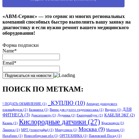
«АВМ-Сервис» — это сервис из многих региональных
компаний способных быстро выполнить вашу заявку на
диагностику и если нужно ремонт вашего медицинского
оборудования!
Форма подписки
Name*
Email*
ПОИСК ПО МЕТКАМ:
_КУПЛЮ
(10)
! ПОДАТЬ ОБЪЯВЛЕНИЕ
(1)
Аппарат донорского
ДЛЯ
плазмафереза
(1)
Балашиха
(1)
Ванна для сухого гидромассажа
(1)
Видное
(1)
ФИТНЕСА
(3)
КАБЕЛИ ЭКГ
(2)
Денситометр
(1)
Дудинка
(1)
Екатеринбург
(1)
Кислородные датчики
(27)
Казань
(1)
Красноярск
(1)
Москва
(9)
Лакинск
(1)
МРТ (томографы)
(1)
Минусинск
(1)
Мытищи
(1)
Нахабино
(1)
Новосибирская обл
(1)
ОРГТЕХНИКА
(1)
Павловский Посад
(1)