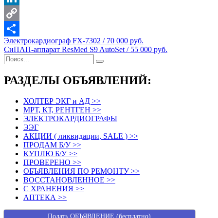
LinkedIn
Copy
Навигация
Электрокардиограф FX-7302 / 70 000 руб.
Link
Отправить
СиПАП-аппарат ResMed S9 AutoSet / 55 000 руб.
по
записям
РАЗДЕЛЫ ОБЪЯВЛЕНИЙ:
ХОЛТЕР ЭКГ и АД >>
МРТ, КТ, РЕНТГЕН >>
ЭЛЕКТРОКАРДИОГРАФЫ
ЭЭГ
АКЦИИ ( ликвидации, SALE ) >>
ПРОДАМ Б/У >>
КУПЛЮ Б/У >>
ПРОВЕРЕНО >>
ОБЪЯВЛЕНИЯ ПО РЕМОНТУ >>
ВОССТАНОВЛЕННОЕ >>
С ХРАНЕНИЯ >>
АПТЕКА >>
Подать ОБЪЯВЛЕНИЕ (бесплатно)