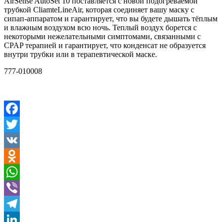
AirSense AutoSet 10 поставляется с новой подогреваемой
трубкой CliamteLineAir, которая соединяет вашу маску с
сипап-аппаратом и гарантирует, что вы будете дышать тёплым
и влажным воздухом всю ночь. Теплый воздух борется с
некоторыми нежелательными симптомами, связанными с
CPAP терапией и гарантирует, что конденсат не образуется
внутри трубки или в терапевтической маске.
777-010008
Facebook
Twitter
VK
Odnoklassniki
WhatsApp
Viber
Telegram