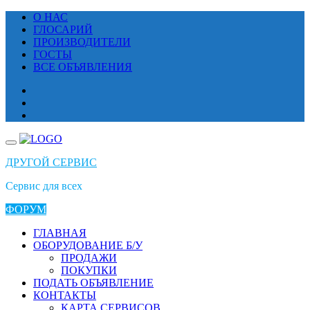
Перейти
О НАС
к
ГЛОСАРИЙ
содержимому
ПРОИЗВОДИТЕЛИ
ГОСТЫ
ВСЕ ОБЪЯВЛЕНИЯ
ДРУГОЙ СЕРВИС
Сервис для всех
ФОРУМ
ГЛАВНАЯ
ОБОРУДОВАНИЕ Б/У
ПРОДАЖИ
ПОКУПКИ
ПОДАТЬ ОБЪЯВЛЕНИЕ
КОНТАКТЫ
КАРТА СЕРВИСОВ