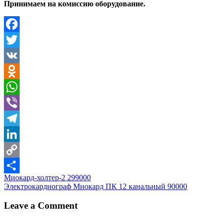
Принимаем на комиссию оборудование.
Facebook
Twitter
VK
Odnoklassniki
WhatsApp
Viber
Telegram
LinkedIn
Copy
Навигация
Миокард-холтер-2 299000
Link
Отправить
Электрокардиограф Миокард ПК 12 канальный 90000
по
записям
Leave a Comment