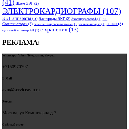
(41)
Шлем ЭЭГ
(2)
ЭЛЕКТРОКАРДИОГРАФЫ
(107)
ЭЭГ аппараты
(5)
Электроды ЭКГ
(2)
г.о.
Эхоэнцефалограф
(1)
сипап
(3)
Солнечногорск
(2)
лечение импульсным током
(1)
рентген аппарат
(1)
с хранения
(13)
суточный монитор АД
(1)
РЕКЛАМА:
Whatsapp, Viber, Telegramm, Skype...
+7150970797
E-Mail
avm@serviceavm.ru
Россия
Москва, ул.Коминтерна д.7
Сайт работает