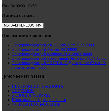
Пн - Вс 00:00...23:59
Написать нам:
МЫ ВАМ ПЕРЕЗВОНИМ
Последние объявления
Электрокардиограф AR 600 adv, Cardioline 15000
Электрокардиограф Альтон 103 22000
Электрокардиограф Medinova ECG-9803 30000
Электрокардиограф автономный Heartview P12/8 12000
Электрокардиограф ЭК12Т-01-Р-Д с экраном 63 мм 12-
ти канальный 45000
ДОКУМЕНТАЦИЯ
ИНСТРУКЦИИ, ПАСПОРТА
ЛИЦЕНЗИИ
УСЛОВИЯ ФОРУМА
Политика конфиденциальности
>> ПОДАТЬ ОБЪЯВЛЕНИЕ