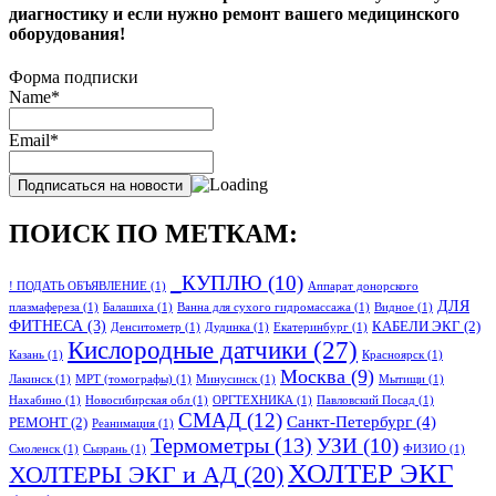
диагностику и если нужно ремонт вашего медицинского
оборудования!
Форма подписки
Name*
Email*
ПОИСК ПО МЕТКАМ:
_КУПЛЮ
(10)
! ПОДАТЬ ОБЪЯВЛЕНИЕ
(1)
Аппарат донорского
ДЛЯ
плазмафереза
(1)
Балашиха
(1)
Ванна для сухого гидромассажа
(1)
Видное
(1)
ФИТНЕСА
(3)
КАБЕЛИ ЭКГ
(2)
Денситометр
(1)
Дудинка
(1)
Екатеринбург
(1)
Кислородные датчики
(27)
Казань
(1)
Красноярск
(1)
Москва
(9)
Лакинск
(1)
МРТ (томографы)
(1)
Минусинск
(1)
Мытищи
(1)
Нахабино
(1)
Новосибирская обл
(1)
ОРГТЕХНИКА
(1)
Павловский Посад
(1)
СМАД
(12)
Санкт-Петербург
(4)
РЕМОНТ
(2)
Реанимация
(1)
Термометры
(13)
УЗИ
(10)
Смоленск
(1)
Сызрань
(1)
ФИЗИО
(1)
ХОЛТЕР ЭКГ
ХОЛТЕРЫ ЭКГ и АД
(20)