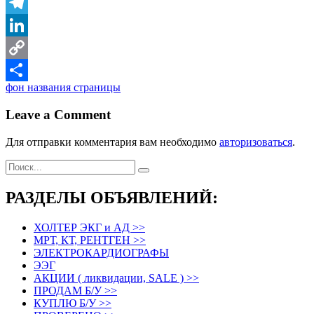
Viber
Telegram
LinkedIn
Copy
Навигация
фон названия страницы
Link
Отправить
по
Leave a Comment
записям
Для отправки комментария вам необходимо
авторизоваться
.
РАЗДЕЛЫ ОБЪЯВЛЕНИЙ:
ХОЛТЕР ЭКГ и АД >>
МРТ, КТ, РЕНТГЕН >>
ЭЛЕКТРОКАРДИОГРАФЫ
ЭЭГ
АКЦИИ ( ликвидации, SALE ) >>
ПРОДАМ Б/У >>
КУПЛЮ Б/У >>