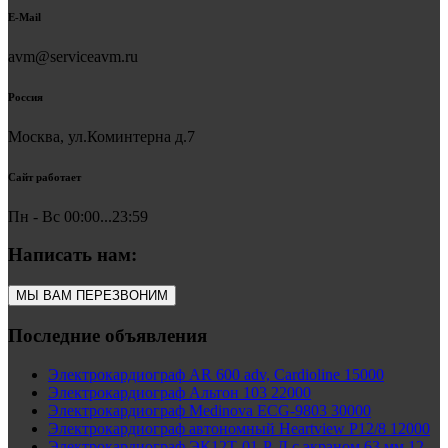
E-Mail
avm@serviceavm.ru
Россия
Москва, ул.Коминтерна д.7
Сайт работает
Пн - Вс 00:00...23:59
Написать нам:
МЫ ВАМ ПЕРЕЗВОНИМ
Последние объявления
Электрокардиограф AR 600 adv, Cardioline 15000
Электрокардиограф Альтон 103 22000
Электрокардиограф Medinova ECG-9803 30000
Электрокардиограф автономный Heartview P12/8 12000
Электрокардиограф ЭК12Т-01-Р-Д с экраном 63 мм 12-