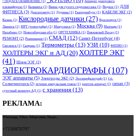
_КУПЛЮ
(10)
! ПОДАТЬ ОБЪЯВЛЕНИЕ
(1)
Аппарат донорского
ДЛЯ
плазмафереза
(1)
Балашиха
(1)
Ванна для сухого гидромассажа
(1)
Видное
(1)
ФИТНЕСА
(3)
КАБЕЛИ ЭКГ
(2)
Денситометр
(1)
Дудинка
(1)
Екатеринбург
(1)
Кислородные датчики
(27)
Казань
(1)
Красноярск
(1)
Москва
(9)
Лакинск
(1)
МРТ (томографы)
(1)
Минусинск
(1)
Мытищи
(1)
Нахабино
(1)
Новосибирская обл
(1)
ОРГТЕХНИКА
(1)
Павловский Посад
(1)
СМАД
(12)
Санкт-Петербург
(4)
РЕМОНТ
(2)
Реанимация
(1)
Термометры
(13)
УЗИ
(10)
Смоленск
(1)
Сызрань
(1)
ФИЗИО
(1)
ХОЛТЕР ЭКГ
ХОЛТЕРЫ ЭКГ и АД
(20)
(41)
Шлем ЭЭГ
(2)
ЭЛЕКТРОКАРДИОГРАФЫ
(107)
ЭЭГ аппараты
(5)
Электроды ЭКГ
(2)
г.о.
Эхоэнцефалограф
(1)
сипап
(3)
Солнечногорск
(2)
лечение импульсным током
(1)
рентген аппарат
(1)
с хранения
(13)
суточный монитор АД
(1)
РЕКЛАМА:
Whatsapp, Viber, Telegramm, Skype...
+7150970797