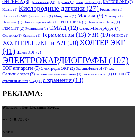
ФИТНЕСА
(3)
КАБЕЛИ ЭКГ
(2)
Денситометр
(1)
Дудинка
(1)
Екатеринбург
(1)
Кислородные датчики
(27)
Казань
(1)
Красноярск
(1)
Москва
(9)
Лакинск
(1)
МРТ (томографы)
(1)
Минусинск
(1)
Мытищи
(1)
Нахабино
(1)
Новосибирская обл
(1)
ОРГТЕХНИКА
(1)
Павловский Посад
(1)
СМАД
(12)
Санкт-Петербург
(4)
РЕМОНТ
(2)
Реанимация
(1)
Термометры
(13)
УЗИ
(10)
Смоленск
(1)
Сызрань
(1)
ФИЗИО
(1)
ХОЛТЕР ЭКГ
ХОЛТЕРЫ ЭКГ и АД
(20)
(41)
Шлем ЭЭГ
(2)
ЭЛЕКТРОКАРДИОГРАФЫ
(107)
ЭЭГ аппараты
(5)
Электроды ЭКГ
(2)
г.о.
Эхоэнцефалограф
(1)
сипап
(3)
Солнечногорск
(2)
лечение импульсным током
(1)
рентген аппарат
(1)
с хранения
(13)
суточный монитор АД
(1)
РЕКЛАМА:
Whatsapp, Viber, Telegramm, Skype...
+7150970797
E-Mail