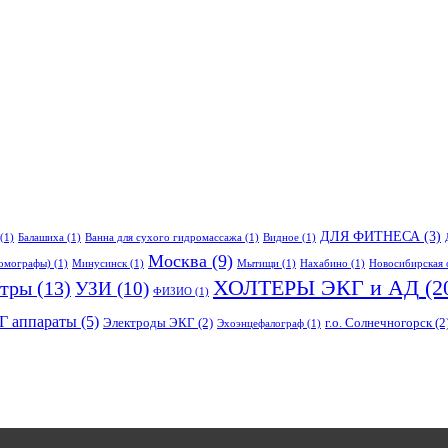
ДЛЯ ФИТНЕСА
(3)
(1)
Балашиха
(1)
Ванна для сухого гидромассажа
(1)
Видное
(1)
Москва
(9)
омографы)
(1)
Минусинск
(1)
Мытищи
(1)
Нахабино
(1)
Новосибирская 
ХОЛТЕРЫ ЭКГ и АД
(2
тры
(13)
УЗИ
(10)
ФИЗИО
(1)
Г аппараты
(5)
Электроды ЭКГ
(2)
г.о. Солнечногорск
(2
Эхоэнцефалограф
(1)