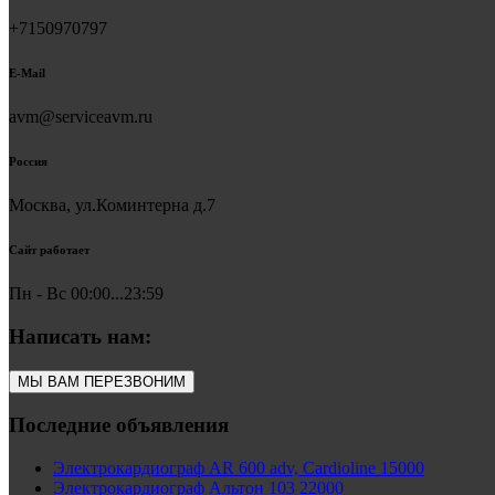
+7150970797
E-Mail
avm@serviceavm.ru
Россия
Москва, ул.Коминтерна д.7
Сайт работает
Пн - Вс 00:00...23:59
Написать нам:
МЫ ВАМ ПЕРЕЗВОНИМ
Последние объявления
Электрокардиограф AR 600 adv, Cardioline 15000
Электрокардиограф Альтон 103 22000