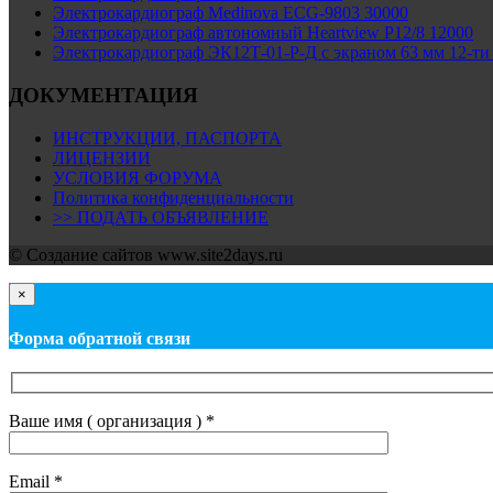
Электрокардиограф Medinova ECG-9803 30000
Электрокардиограф автономный Heartview P12/8 12000
Электрокардиограф ЭК12Т-01-Р-Д с экраном 63 мм 12-ти
ДОКУМЕНТАЦИЯ
ИНСТРУКЦИИ, ПАСПОРТА
ЛИЦЕНЗИИ
УСЛОВИЯ ФОРУМА
Политика конфиденциальности
>> ПОДАТЬ ОБЪЯВЛЕНИЕ
© Cоздание сайтов www.site2days.ru
×
Форма обратной связи
Ваше имя ( организация ) *
Email *