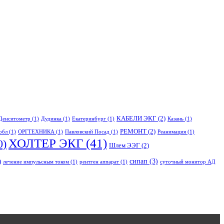
КАБЕЛИ ЭКГ
(2)
Денситометр
(1)
Дудинка
(1)
Екатеринбург
(1)
Казань
(1)
РЕМОНТ
(2)
обл
(1)
ОРГТЕХНИКА
(1)
Павловский Посад
(1)
Реанимация
(1)
ХОЛТЕР ЭКГ
(41)
0)
Шлем ЭЭГ
(2)
сипап
(3)
)
лечение импульсным током
(1)
рентген аппарат
(1)
суточный монитор АД