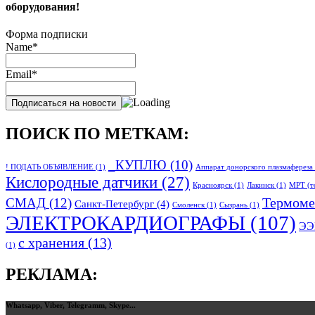
оборудования!
Форма подписки
Name*
Email*
ПОИСК ПО МЕТКАМ:
_КУПЛЮ
(10)
! ПОДАТЬ ОБЪЯВЛЕНИЕ
(1)
Аппарат донорского плазмафереза
Кислородные датчики
(27)
Красноярск
(1)
Лакинск
(1)
МРТ (т
Термоме
СМАД
(12)
Санкт-Петербург
(4)
Смоленск
(1)
Сызрань
(1)
ЭЛЕКТРОКАРДИОГРАФЫ
(107)
ЭЭ
с хранения
(13)
(1)
РЕКЛАМА:
Whatsapp, Viber, Telegramm, Skype...