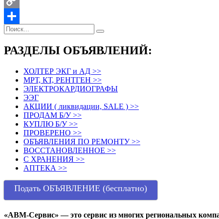
LinkedIn
Copy
Link
Отправить
РАЗДЕЛЫ ОБЪЯВЛЕНИЙ:
ХОЛТЕР ЭКГ и АД >>
МРТ, КТ, РЕНТГЕН >>
ЭЛЕКТРОКАРДИОГРАФЫ
ЭЭГ
АКЦИИ ( ликвидации, SALE ) >>
ПРОДАМ Б/У >>
КУПЛЮ Б/У >>
ПРОВЕРЕНО >>
ОБЪЯВЛЕНИЯ ПО РЕМОНТУ >>
ВОССТАНОВЛЕННОЕ >>
С ХРАНЕНИЯ >>
АПТЕКА >>
Подать ОБЪЯВЛЕНИЕ (бесплатно)
«АВМ-Сервис» — это сервис из многих региональных компа