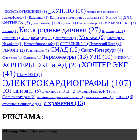
_КУПЛЮ
(10)
! ПОДАТЬ ОБЪЯВЛЕНИЕ
(1)
Аппарат донорского
ДЛЯ
плазмафереза
(1)
Балашиха
(1)
Ванна для сухого гидромассажа
(1)
Видное
(1)
ФИТНЕСА
(3)
КАБЕЛИ ЭКГ
(2)
Денситометр
(1)
Дудинка
(1)
Екатеринбург
(1)
Кислородные датчики
(27)
Казань
(1)
Красноярск
(1)
Москва
(9)
Лакинск
(1)
МРТ (томографы)
(1)
Минусинск
(1)
Мытищи
(1)
Нахабино
(1)
Новосибирская обл
(1)
ОРГТЕХНИКА
(1)
Павловский Посад
(1)
СМАД
(12)
Санкт-Петербург
(4)
РЕМОНТ
(2)
Реанимация
(1)
Термометры
(13)
УЗИ
(10)
Смоленск
(1)
Сызрань
(1)
ФИЗИО
(1)
ХОЛТЕР ЭКГ
ХОЛТЕРЫ ЭКГ и АД
(20)
(41)
Шлем ЭЭГ
(2)
ЭЛЕКТРОКАРДИОГРАФЫ
(107)
ЭЭГ аппараты
(5)
Электроды ЭКГ
(2)
г.о.
Эхоэнцефалограф
(1)
сипап
(3)
Солнечногорск
(2)
лечение импульсным током
(1)
рентген аппарат
(1)
с хранения
(13)
суточный монитор АД
(1)
РЕКЛАМА:
Whatsapp, Viber, Telegramm, Skype...