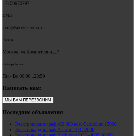
+7150970797
E-Mail
avm@serviceavm.ru
Россия
Москва, ул.Коминтерна д.7
Сайт работает
Пн - Вс 00:00...23:59
Написать нам:
МЫ ВАМ ПЕРЕЗВОНИМ
Последние объявления
Электрокардиограф AR 600 adv, Cardioline 15000
Электрокардиограф Альтон 103 22000
Электрокардиограф Medinova ECG-9803 30000