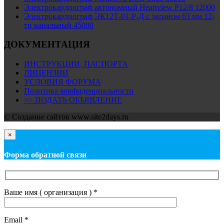
Электрокардиограф автономный Heartview P12/8 12000
Электрокардиограф ЭК12Т-01-Р-Д с экраном 63 мм 12-
ти канальный 45000
ДОКУМЕНТАЦИЯ
ИНСТРУКЦИИ, ПАСПОРТА
ЛИЦЕНЗИИ
УСЛОВИЯ ФОРУМА
Политика конфиденциальности
>> ПОДАТЬ ОБЪЯВЛЕНИЕ
© Cоздание сайтов www.site2days.ru
×
Форма обратной связи
Ваше имя ( организация ) *
Email *