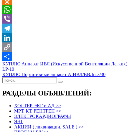
Odnoklassniki
WhatsApp
Viber
Telegram
LinkedIn
Copy
Навигация
КУПЛЮ:Аппарат ИВЛ (Искусственной Вентиляции Легких)
Link
Отправить
LP-10
по
КУПЛЮ:Портативный аппарат А-ИВЛ/ВВЛп-3/30
записям
РАЗДЕЛЫ ОБЪЯВЛЕНИЙ:
ХОЛТЕР ЭКГ и АД >>
МРТ, КТ, РЕНТГЕН >>
ЭЛЕКТРОКАРДИОГРАФЫ
ЭЭГ
АКЦИИ ( ликвидации, SALE ) >>